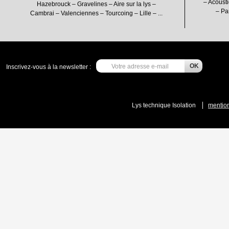
– Acousti
Hazebrouck – Gravelines – Aire sur la lys –
– Pa
Cambrai – Valenciennes – Tourcoing – Lille – ...
Inscrivez-vous à la newsletter :
Lys technique Isolation
mention