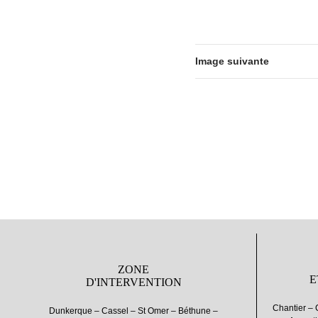
Image suivante
ZONE
E
D'INTERVENTION
Chantier – 
Dunkerque – Cassel – St Omer – Béthune –