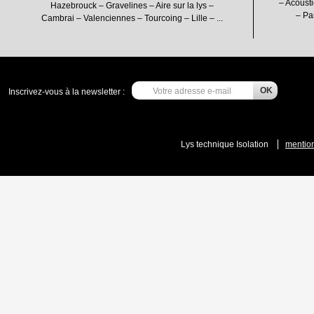
– Acousti
Hazebrouck – Gravelines – Aire sur la lys –
– Pa
Cambrai – Valenciennes – Tourcoing – Lille – ...
Inscrivez-vous à la newsletter :
Lys technique Isolation
mention