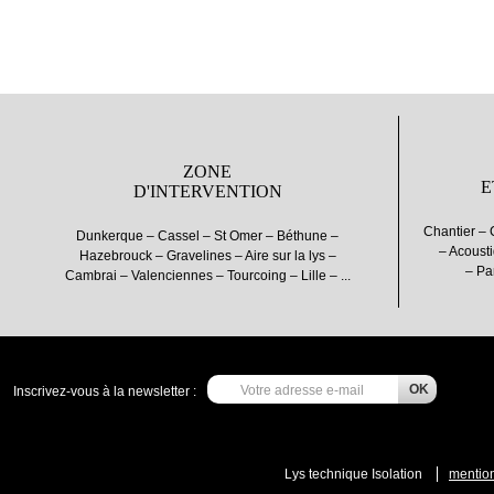
ZONE
E
D'INTERVENTION
Chantier – 
Dunkerque – Cassel – St Omer – Béthune –
– Acousti
Hazebrouck – Gravelines – Aire sur la lys –
– Pa
Cambrai – Valenciennes – Tourcoing – Lille – ...
Inscrivez-vous à la newsletter :
Lys technique Isolation
mention