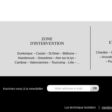
ZONE
E
D'INTERVENTION
Chantier – 
Dunkerque – Cassel – St Omer – Béthune –
– Acousti
Hazebrouck – Gravelines – Aire sur la lys –
– Pa
Cambrai – Valenciennes – Tourcoing – Lille – ...
Inscrivez-vous à la newsletter :
Lys technique Isolation
mention